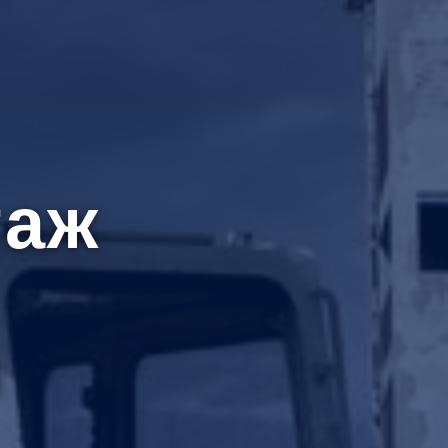
таж
й