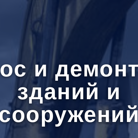
ос и демон
зданий и
сооружени