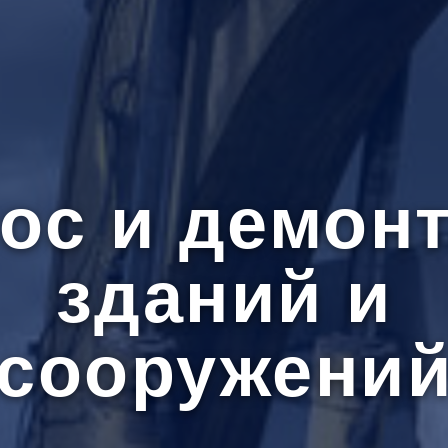
ос и демон
зданий и
сооружени