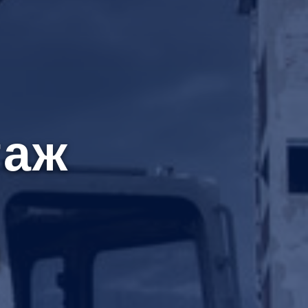
таж
й