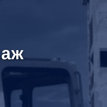
таж
й