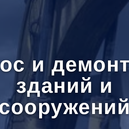
ос и демон
зданий и
сооружени