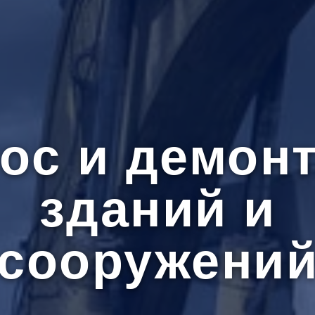
ос и демон
зданий и
сооружени