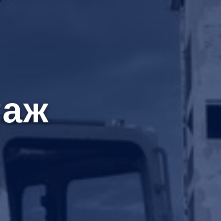
таж
й